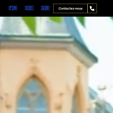
🇫🇷
🇩🇪
🇬🇧
Contactez-nous